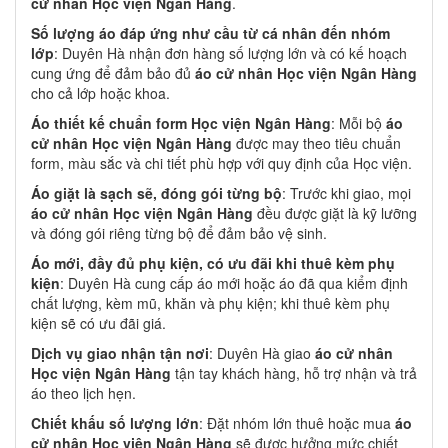
cử nhân Học viện Ngân Hàng
.
Số lượng áo đáp ứng như cầu từ cá nhân đến nhóm
lớp
: Duyên Hà nhận đơn hàng số lượng lớn và có kế hoạch
cung ứng để đảm bảo đủ
áo cử nhân Học viện Ngân Hàng
cho cả lớp hoặc khoa.
Áo thiết kế chuẩn form Học viện Ngân Hàng
: Mỗi bộ
áo
cử nhân Học viện Ngân Hàng
được may theo tiêu chuẩn
form, màu sắc và chi tiết phù hợp với quy định của Học viện.
Áo giặt là sạch sẽ, đóng gói từng bộ
: Trước khi giao, mọi
áo cử nhân Học viện Ngân Hàng
đều được giặt là kỹ lưỡng
và đóng gói riêng từng bộ để đảm bảo vệ sinh.
Áo mới, đầy đủ phụ kiện, có ưu đãi khi thuê kèm phụ
kiện
: Duyên Hà cung cấp áo mới hoặc áo đã qua kiểm định
chất lượng, kèm mũ, khăn và phụ kiện; khi thuê kèm phụ
kiện sẽ có ưu đãi giá.
Dịch vụ giao nhận tận nơi
: Duyên Hà giao
áo cử nhân
Học viện Ngân Hàng
tận tay khách hàng, hỗ trợ nhận và trả
áo theo lịch hẹn.
Chiết khấu số lượng lớn
: Đặt nhóm lớn thuê hoặc mua
áo
cử nhân Học viện Ngân Hàng
sẽ được hưởng mức chiết