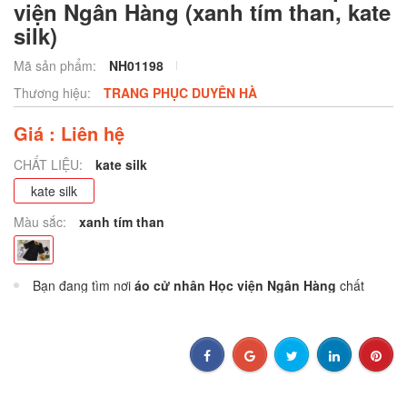
viện Ngân Hàng (xanh tím than, kate
silk)
Mã sản phẩm:
NH01198
Thương hiệu:
TRANG PHỤC DUYÊN HÀ
Giá : Liên hệ
CHẤT LIỆU:
kate silk
kate silk
Màu sắc:
xanh tím than
Bạn đang tìm nơi
áo cử nhân Học viện Ngân Hàng
chất
lượng, giá hợp lý và dịch vụ tận nơi? Duyên Hà chuyên
áo cử
nhân Học viện Ngân Hàng
cho thuê và bán, đáp ứng mọi
nhu cầu từ cá nhân đến tập thể. Với kinh nghiệm lâu năm,
Duyên Hà cam kết mang đến
áo cử nhân Học viện Ngân
Hàng
đúng chuẩn, sạch sẽ và đầy đủ phụ kiện, giúp buổi lễ tốt
nghiệp của bạn hoàn hảo. Nếu bạn cần mua hoặc thuê
áo cử
nhân Học viện Ngân Hàng
, bài viết này sẽ giới thiệu chi tiết
dịch vụ, ưu điểm nổi bật và cam kết của Duyên Hà để bạn yên