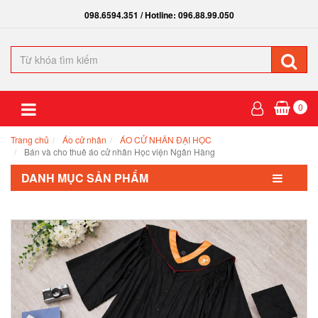
098.6594.351 / Hotline: 096.88.99.050
0
Trang chủ
Áo cử nhân
ÁO CỬ NHÂN ĐẠI HỌC
Bán và cho thuê áo cử nhân Học viện Ngân Hàng
DANH MỤC SẢN PHẨM