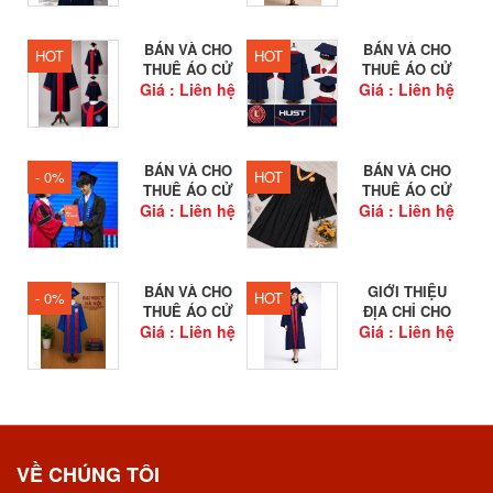
BÁN VÀ CHO
BÁN VÀ CHO
HOT
HOT
THUÊ ÁO CỬ
THUÊ ÁO CỬ
Giá : Liên hệ
NHÂN...
Giá : Liên hệ
NHÂN...
BÁN VÀ CHO
BÁN VÀ CHO
- 0%
HOT
THUÊ ÁO CỬ
THUÊ ÁO CỬ
Giá : Liên hệ
NHÂN...
Giá : Liên hệ
NHÂN HỌC...
BÁN VÀ CHO
GIỚI THIỆU
- 0%
HOT
THUÊ ÁO CỬ
ĐỊA CHỈ CHO
Giá : Liên hệ
NHÂN...
Giá : Liên hệ
THUÊ...
VỀ CHÚNG TÔI