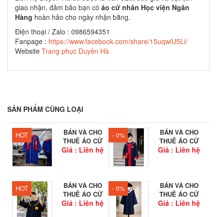
giao nhận, đảm bảo bạn có
áo cử nhân Học viện Ngân
Hàng
hoàn hảo cho ngày nhận bằng.
Điện thoại / Zalo : 0986594351
Fanpage :
https://www.facebook.com/share/15uqwiU5Li/
Website
Trang phục Duyên Hà
SẢN PHẨM CÙNG LOẠI
BÁN VÀ CHO
BÁN VÀ CHO
HOT
- 0%
THUÊ ÁO CỬ
THUÊ ÁO CỬ
Giá : Liên hệ
NHÂN...
Giá : Liên hệ
NHÂN HỌC...
BÁN VÀ CHO
BÁN VÀ CHO
HOT
- 0%
THUÊ ÁO CỬ
THUÊ ÁO CỬ
Giá : Liên hệ
NHÂN HỌC...
Giá : Liên hệ
NHÂN...