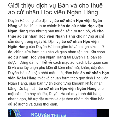
Giới thiệu dịch vụ Bán và cho thuê
áo cử nhân Học viện Ngân Hàng
Duyên Hà cung cấp dịch vụ
áo cử nhân Học viện Ngân
Hàng
với hai hình thức chính:
bán áo cử nhân Học viện
Ngân Hàng
cho những bạn muốn sở hữu trọn bộ, và
cho
thuê áo cử nhân Học viện Ngân Hàng
cho những ai chỉ
cần dùng trong ngày lễ. Dịch vụ
áo cử nhân Học viện
Ngân Hàng
của Duyên Hà bao gồm tư vấn chọn size, thử
áo, chỉnh sửa form nếu cần và giao nhận tận nơi. Khi chọn
áo cử nhân Học viện Ngân Hàng
tại Duyên Hà, bạn sẽ
được hướng dẫn chi tiết về cách mặc áo, cách bảo quản sau
lễ và các tùy chọn phụ kiện đi kèm như mũ, khăn, dây đeo.
Duyên Hà luôn cập nhật mẫu mã, đảm bảo
áo cử nhân Học
viện Ngân Hàng
thiết kế chuẩn form theo quy định Học viện
Ngân Hàng, giúp bạn tự tin trong từng khoảnh khắc nhận
bằng. Dù bạn cần
áo cử nhân Học viện Ngân Hàng
cho
một cá nhân hay cả lớp, Duyên Hà có quy trình đặt hàng
nhanh gọn, hỗ trợ đặt trước và đặt theo nhóm để đảm bảo
đủ số lượng và đúng thời gian.