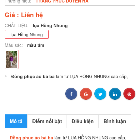
Thương hiệu:
TRANG PHỤC DUYÊN HÀ
Giá : Liên hệ
CHẤT LIỆU:
lụa Hồng Nhung
lụa Hồng Nhung
Màu sắc:
màu tím
Đồng phục áo bà ba
làm từ LỤA HỒNG NHUNG cao cấp,
mềm mịn, đẹp, không phai màu, không bai xù, mặc lên rất
thoải mái và thoáng mát khách nhé! Quần có 2 màu Trắng và
Đen, được làm từ LỤA SATIN mềm mịn, mặc lên cực thích
nhé, vừa mươt suông lại có độ bóng vừa phải.
Mô tả
Điểm nổi bật
Điều kiện
Bình luận
Đồng phục áo bà ba
làm từ LỤA HỒNG NHUNG cao cấp,