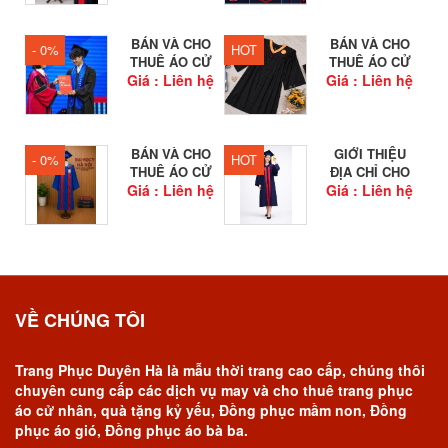
BÁN VÀ CHO
BÁN VÀ CHO
- 0%
HOT
THUÊ ÁO CỬ
THUÊ ÁO CỬ
Giá : Liên hệ
NHÂN...
Giá : Liên hệ
NHÂN HỌC...
BÁN VÀ CHO
GIỚI THIỆU
- 0%
HOT
THUÊ ÁO CỬ
ĐỊA CHỈ CHO
Giá : Liên hệ
NHÂN...
Giá : Liên hệ
THUÊ...
VỀ CHÚNG TÔI
Trang Phục Duyên Hà là mẫu thời trang cao cấp, chúng thôi
chuyên cung cấp các dịch vụ may và cho thuê trang phục
áo cử nhân, quà tặng kỷ yếu, Đồng phục mầm non, Đồng
phục áo gió, Đồng phục áo bà ba.