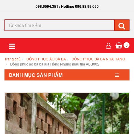
098.6594.351 / Hotline: 096.88.99.050
0
Trang chủ
ĐỒNG PHỤC ÁO BÀ BA
ĐỒNG PHỤC BÀ BA NHÀ HÀNG
Đồng phục áo bà ba lụa Hồng Nhung màu tím ABB002
DANH MỤC SẢN PHẨM