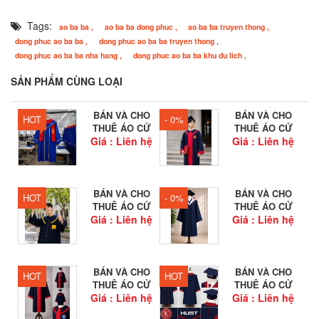
Tags:
ao ba ba ,
ao ba ba dong phuc ,
ao ba ba truyen thong ,
dong phuc ao ba ba ,
dong phuc ao ba ba truyen thong ,
dong phuc ao ba ba nha hang ,
dong phuc ao ba ba khu du lich ,
SẢN PHẨM CÙNG LOẠI
BÁN VÀ CHO
BÁN VÀ CHO
HOT
- 0%
THUÊ ÁO CỬ
THUÊ ÁO CỬ
Giá : Liên hệ
NHÂN...
Giá : Liên hệ
NHÂN HỌC...
BÁN VÀ CHO
BÁN VÀ CHO
HOT
- 0%
THUÊ ÁO CỬ
THUÊ ÁO CỬ
Giá : Liên hệ
NHÂN HỌC...
Giá : Liên hệ
NHÂN...
BÁN VÀ CHO
BÁN VÀ CHO
HOT
HOT
THUÊ ÁO CỬ
THUÊ ÁO CỬ
Giá : Liên hệ
NHÂN...
Giá : Liên hệ
NHÂN...